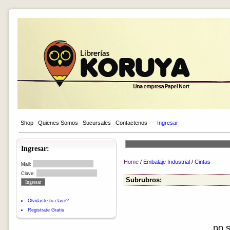
Shop
Quienes Somos
Sucursales
Contactenos
-
Ingresar
Ingresar:
Home
/
Embalaje Industrial
/
Cintas
Mail:
Clave:
Subrubros:
Olvidaste tu clave?
Registrate Gratis
no 