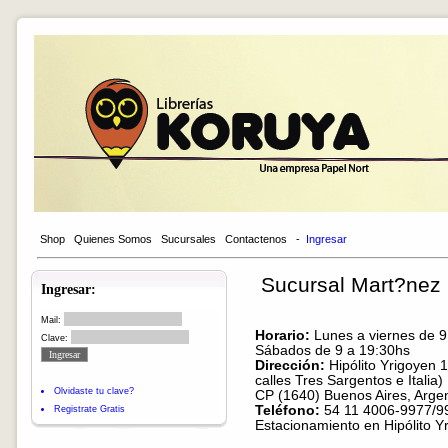
Shop
Quienes Somos
Sucursales
Contactenos
-
Ingresar
Sucursal Mart?nez
Ingresar:
Mail:
Horario:
Lunes a viernes de 9
Clave:
Sábados de 9 a 19:30hs
Dirección:
Hipólito Yrigoyen 1
calles Tres Sargentos e Italia)
Olvidaste tu clave?
CP (1640) Buenos Aires, Argen
Teléfono:
54 11 4006-9977/9
Registrate Gratis
Estacionamiento en Hipólito Y