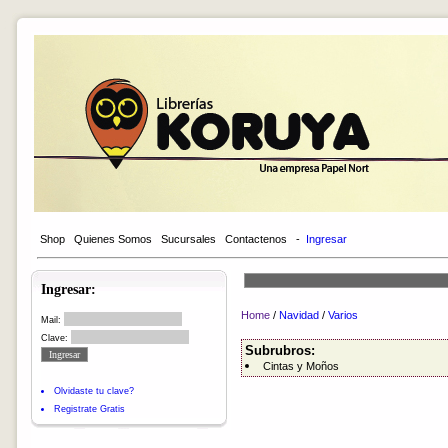
Shop
Quienes Somos
Sucursales
Contactenos
-
Ingresar
Ingresar:
Home
/
Navidad
/
Varios
Mail:
Clave:
Subrubros:
Cintas y Moños
Olvidaste tu clave?
Registrate Gratis