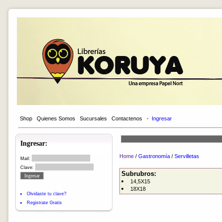
Shop
Quienes Somos
Sucursales
Contactenos
-
Ingresar
Ingresar:
Home
/
Gastronomía
/
Servilletas
Mail:
Clave:
Subrubros:
14,5X15
18X18
Olvidaste tu clave?
Registrate Gratis