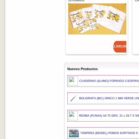
11705060/20
CM
Precio: $
12.000,00
Nuevos Productos
CUADERNO (ALAMO) FORRADO C/ESPIRAL
BOLIGRAFO (BIC) OPACO 1 MM VERDE UND
RESMA (PUNAX) A4 75 GRS. 21 x 29.7 X 50
TEMPERA (MODEL) POMOS SURTIDOS X 1