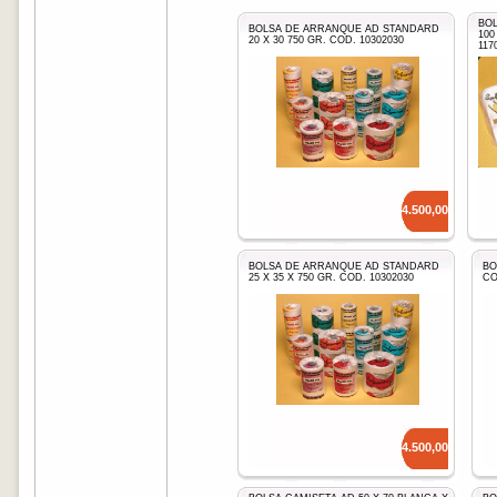
BOL
BOLSA DE ARRANQUE AD STANDARD
100
20 X 30 750 GR. COD. 10302030
117
Precio: $
14.500,00
BOLSA DE ARRANQUE AD STANDARD
BO
25 X 35 X 750 GR. COD. 10302030
CO
Precio: $
14.500,00