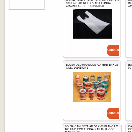
BOLSA CAMISETA AD 50 X 70 BLANCA X
BO
100 UND.AD REFORZADA FUNDA
BL
AMARILLA COD. 11705070/20
AM
Precio: $
13.500,00
BOLSA DE ARRANQUE AD MINI 15 X 25
BO
COD. 10101525/1
50
Precio: $
6.000,00
BOLSA CAMISETA AD 50 X 60 BLANCA X
CA
100 UND.ECO FUNDA NARANJA COD.
CO