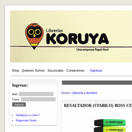
Shop
Quienes Somos
Sucursales
Contactenos
-
Ingresar
Ingresar:
Home
/
Librería y Archivo
Mail:
Clave:
RESALTADOR (STABILO) BOSS CEL
Olvidaste tu clave?
Registrate Gratis