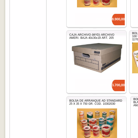
Precio: $
28.900,00
BOL
CAJA ARCHIVO (MYD) ARCHIVO
100
AMERI. BAJA 40x30x18 ART. 205
1170
Precio: $
3.700,00
BO
BOLSA DE ARRANQUE AD STANDARD
BL
25 X 35 X 750 GR. COD. 10302030
AMA