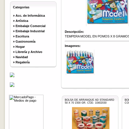
Categorias
»
Acc. de Informática
»
Artística
»
Embalaje Comercial
»
Embalaje Industrial
Descripción:
»
Escritura
TEMPERA MODEL EN POMOS X 8 GRAMOS
»
Gastronomía
Imagenes:
»
Hogar
»
Librería y Archivo
»
Navidad
»
Regalería
BOLSA DE ARRANQUE AD STANDARD
BO
50 X 70 1500 GR. COD. 10402030
COD