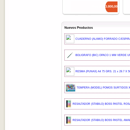
Precio: $
3.800,00
Nuevos Productos
CUADERNO (ALAMO) FORRADO C/ESPIRA
BOLIGRAFO (BIC) OPACO 1 MM VERDE UN
RESMA (PUNAX) A4 75 GRS. 21 x 29.7 X 5
TEMPERA (MODEL) POMOS SURTIDOS X 
RESALTADOR (STABILO) BOSS PASTEL ROSA
RESALTADOR (STABILO) BOSS PASTEL AMAR