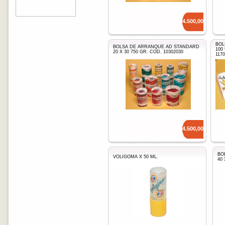
Precio: $
14.500,00
BOL
BOLSA DE ARRANQUE AD STANDARD
100
20 X 30 750 GR. COD. 10302030
1170
Precio: $
14.500,00
BO
VOLIGOMA X 50 ML.
40 