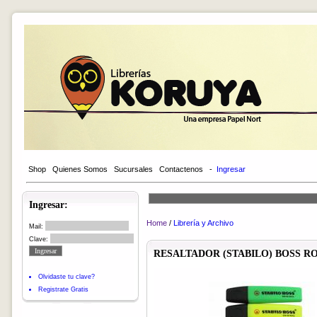
Shop
Quienes Somos
Sucursales
Contactenos
-
Ingresar
Ingresar:
Home
/
Librería y Archivo
Mail:
Clave:
RESALTADOR (STABILO) BOSS ROS
Olvidaste tu clave?
Registrate Gratis