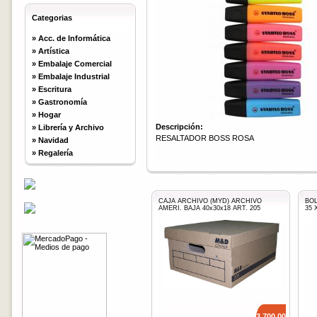
Categorias
»
Acc. de Informática
»
Artística
»
Embalaje Comercial
»
Embalaje Industrial
»
Escritura
»
Gastronomía
»
Hogar
Descripción:
»
Librería y Archivo
RESALTADOR BOSS ROSA
»
Navidad
»
Regalería
CAJA ARCHIVO (MYD) ARCHIVO
BO
AMERI. BAJA 40x30x18 ART. 205
35 
Precio: $
3.700,00