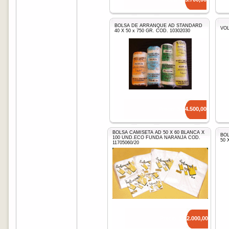
BOLSA DE ARRANQUE AD STANDARD
VOL
40 X 50 x 750 GR. COD. 10302030
Precio: $
14.500,00
BOLSA CAMISETA AD 50 X 60 BLANCA X
BO
100 UND.ECO FUNDA NARANJA COD.
50 
11705060/20
Precio: $
12.000,00