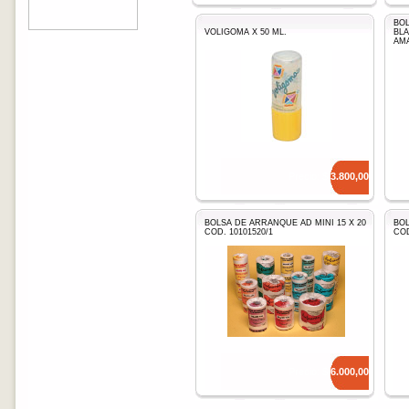
BOL
VOLIGOMA X 50 ML.
BLA
AMA
Precio: $
3.800,00
BOLSA DE ARRANQUE AD MINI 15 X 20
BOL
COD. 10101520/1
COD
Precio: $
6.000,00