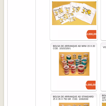
Precio: $
12.000,00
BOLSA DE ARRANQUE AD MINI 15 X 20
VO
COD. 10101520/1
Precio: $
6.000,00
BOL
BOLSA DE ARRANQUE AD STANDARD
100
25 X 35 X 750 GR. COD. 10302030
117