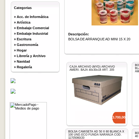
Categorias
»
Acc. de Informática
»
Artística
»
Embalaje Comercial
»
Embalaje Industrial
Descripción:
»
Escritura
BOLSA DE ARRANQUE AD MINI 15 X 20
»
Gastronomía
»
Hogar
»
Librería y Archivo
»
Navidad
BO
»
Regalería
CAJA ARCHIVO (MYD) ARCHIVO
BL
AMERI. BAJA 40x30x18 ART. 205
AM
Precio: $
3.700,00
BOLSA CAMISETA AD 50 X 60 BLANCA X
BO
100 UND.ECO FUNDA NARANJA COD.
40
11705060/20