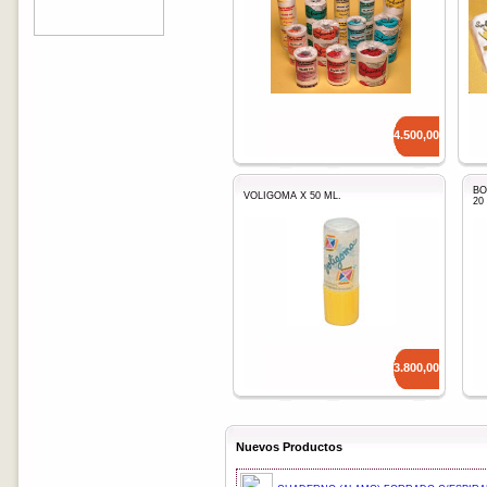
Precio: $
14.500,00
BO
VOLIGOMA X 50 ML.
20
Precio: $
3.800,00
Nuevos Productos