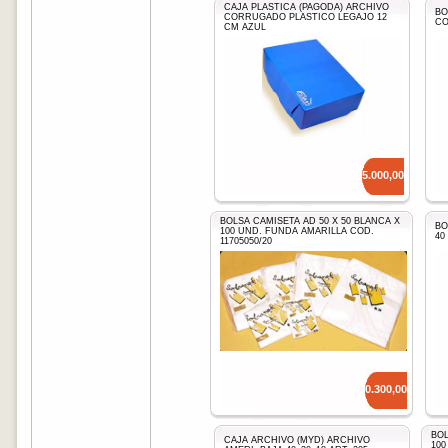
CAJA PLASTICA (PAGODA) ARCHIVO
BO
CORRUGADO PLASTICO LEGAJO 12
CO
CM AZUL
Precio: $
5.000,00
BOLSA CAMISETA AD 50 X 50 BLANCA X
BO
100 UND. FUNDA AMARILLA COD.
40
11705050/20
Precio: $
10.300,00
BOL
CAJA ARCHIVO (MYD) ARCHIVO
10