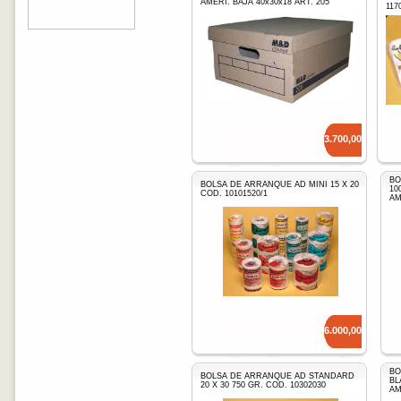
AMERI. BAJA 40x30x18 ART. 205
117
Precio: $
3.700,00
BO
BOLSA DE ARRANQUE AD MINI 15 X 20
10
COD. 10101520/1
AM
Precio: $
6.000,00
BO
BOLSA DE ARRANQUE AD STANDARD
BL
20 X 30 750 GR. COD. 10302030
AM