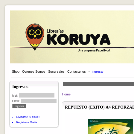
Shop
Quienes Somos
Sucursales
Contactenos
-
Ingresar
Ingresar:
Home
Mail:
Clave:
REPUESTO (EXITO) A4 REFORZADO
Olvidaste tu clave?
Registrate Gratis