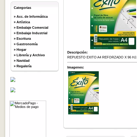
Categorias
»
Acc. de Informática
»
Artística
»
Embalaje Comercial
»
Embalaje Industrial
»
Escritura
»
Gastronomía
»
Hogar
Descripción:
»
Librería y Archivo
REPUESTO EXITO A4 REFORZADO X 96 HJ
»
Navidad
»
Regalería
Imagenes: