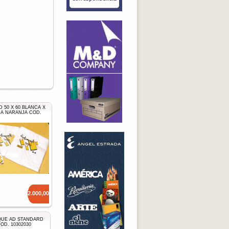
 50 X 60 BLANCA X
DA NARANJA COD.
Precio: $
12.000,00
QUE AD STANDARD
COD. 10302030