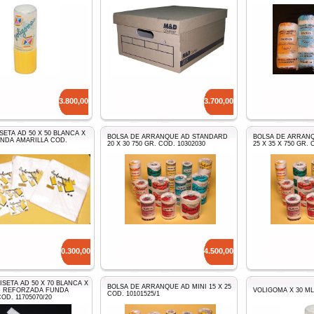
Precio: $
3.800,00
Precio: $
3.700,00
SETA AD 50 X 50 BLANCA X
BOLSA DE ARRANQUE AD STANDARD
BOLSA DE ARRAN
UNDA AMARILLA COD.
20 X 30 750 GR. COD. 10302030
25 X 35 X 750 GR. 
Precio: $
10.300,00
Precio: $
14.500,00
SETA AD 50 X 70 BLANCA X
BOLSA DE ARRANQUE AD MINI 15 X 25
D REFORZADA FUNDA
VOLIGOMA X 30 ML
COD. 10101525/1
OD. 11705070/20