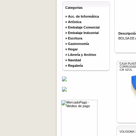
Categorias
»
Acc. de Informática
»
Artística
»
Embalaje Comercial
»
Embalaje Industrial
Descripció
»
Escritura
BOLSA DE 
»
Gastronomía
»
Hogar
»
Librería y Archivo
»
Navidad
CAJA PLAS
»
Regalería
CORRUGADO
CM AZUL
VOLIGOMA X