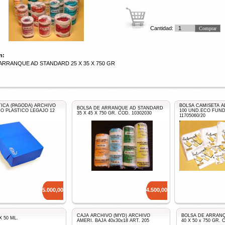
Cantidad:
n:
ARRANQUE AD STANDARD 25 X 35 X 750 GR
TICA (PAGODA) ARCHIVO
BOLSA CAMISETA AD
BOLSA DE ARRANQUE AD STANDARD
 PLASTICO LEGAJO 12
100 UND.ECO FUN
35 X 45 X 750 GR. COD. 10302030
11705060/20
Precio: $
5.000,00
Precio: $
14.500,00
CAJA ARCHIVO (MYD) ARCHIVO
BOLSA DE ARRAN
 50 ML.
AMERI. BAJA 40x30x18 ART. 205
40 X 50 x 750 GR. 