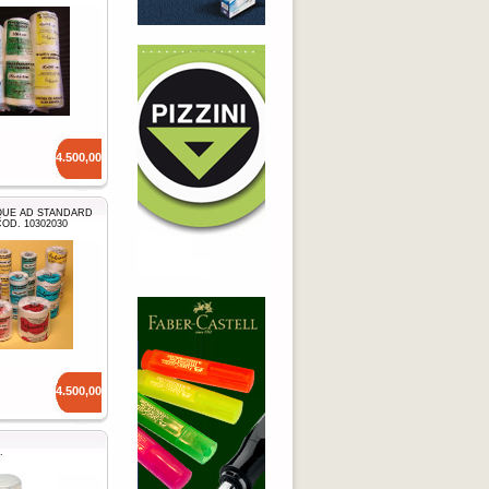
Precio: $
14.500,00
QUE AD STANDARD
COD. 10302030
Precio: $
14.500,00
.