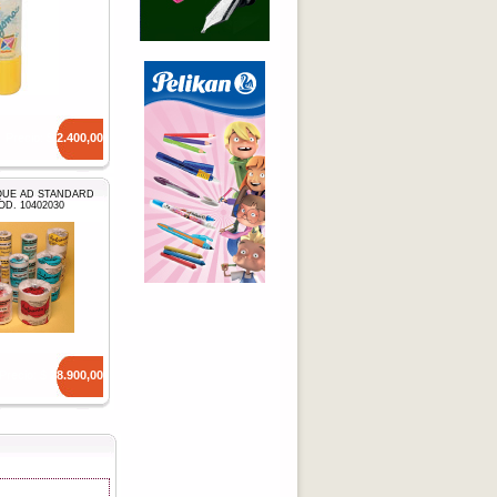
Precio: $
2.400,00
QUE AD STANDARD
OD. 10402030
Precio: $
28.900,00