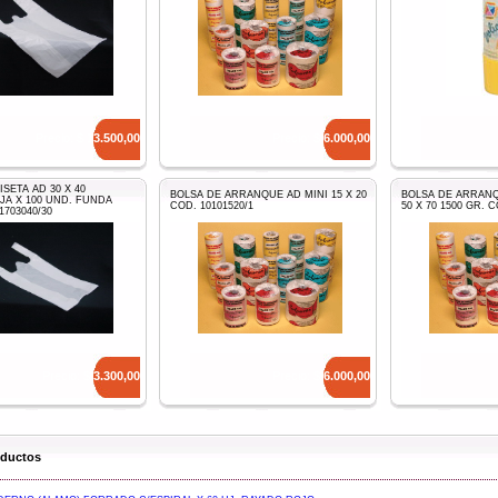
Precio: $
13.500,00
Precio: $
6.000,00
SETA AD 30 X 40
BOLSA DE ARRANQUE AD MINI 15 X 20
BOLSA DE ARRAN
JA X 100 UND. FUNDA
COD. 10101520/1
50 X 70 1500 GR. C
1703040/30
Precio: $
3.300,00
Precio: $
6.000,00
oductos