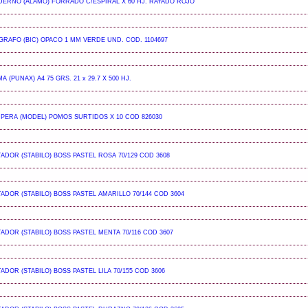
ERNO (ALAMO) FORRADO C/ESPIRAL X 60 HJ. RAYADO ROJO
GRAFO (BIC) OPACO 1 MM VERDE UND. COD. 1104697
A (PUNAX) A4 75 GRS. 21 x 29.7 X 500 HJ.
PERA (MODEL) POMOS SURTIDOS X 10 COD 826030
ADOR (STABILO) BOSS PASTEL ROSA 70/129 COD 3608
ADOR (STABILO) BOSS PASTEL AMARILLO 70/144 COD 3604
ADOR (STABILO) BOSS PASTEL MENTA 70/116 COD 3607
ADOR (STABILO) BOSS PASTEL LILA 70/155 COD 3606