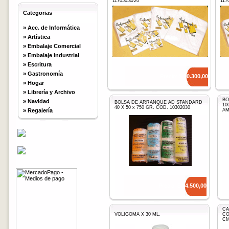
11705050/20
117
Categorias
»
Acc. de Informática
»
Artística
»
Embalaje Comercial
»
Embalaje Industrial
»
Escritura
»
Gastronomía
Precio: $
10.300,00
»
Hogar
»
Librería y Archivo
BO
»
Navidad
BOLSA DE ARRANQUE AD STANDARD
10
40 X 50 x 750 GR. COD. 10302030
»
Regalería
AM
Precio: $
14.500,00
CA
VOLIGOMA X 30 ML.
CO
CM