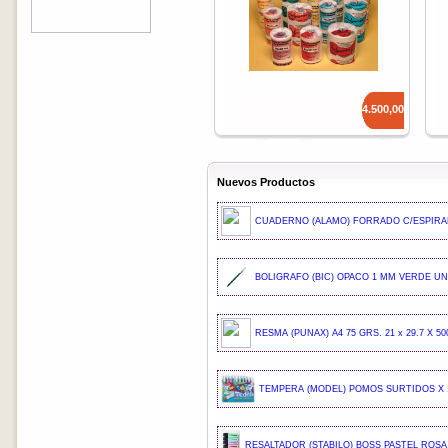
Precio: $
14.500,00
Nuevos Productos
CUADERNO (ALAMO) FORRADO C/ESPIRAL
BOLIGRAFO (BIC) OPACO 1 MM VERDE UND
RESMA (PUNAX) A4 75 GRS. 21 x 29.7 X 50
TEMPERA (MODEL) POMOS SURTIDOS X 1
RESALTADOR (STABILO) BOSS PASTEL ROSA 