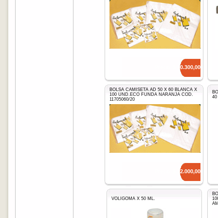
Precio: $
10.300,00
BOLSA CAMISETA AD 50 X 60 BLANCA X
BO
100 UND.ECO FUNDA NARANJA COD.
40
11705060/20
Precio: $
12.000,00
BO
VOLIGOMA X 50 ML.
10
AM