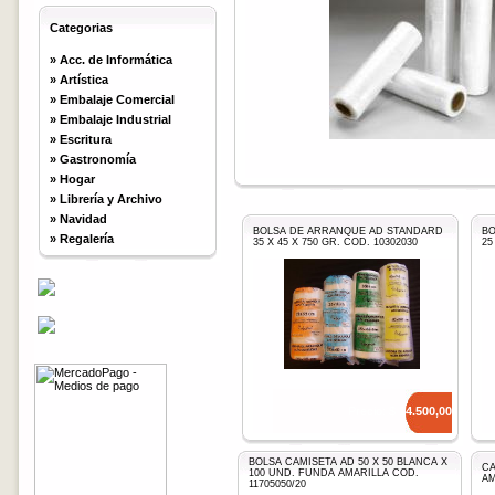
Categorias
»
Acc. de Informática
»
Artística
»
Embalaje Comercial
»
Embalaje Industrial
»
Escritura
»
Gastronomía
»
Hogar
»
Librería y Archivo
»
Navidad
BOLSA DE ARRANQUE AD STANDARD
BO
»
Regalería
35 X 45 X 750 GR. COD. 10302030
25
Precio: $
14.500,00
BOLSA CAMISETA AD 50 X 50 BLANCA X
CA
100 UND. FUNDA AMARILLA COD.
AM
11705050/20