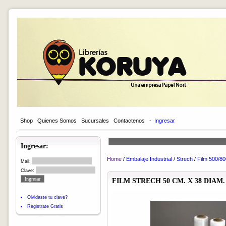
Shop
Quienes Somos
Sucursales
Contactenos
-
Ingresar
Ingresar:
Home
/
Embalaje Industrial
/
Strech
/
Film 500/8
Mail:
Clave:
FILM STRECH 50 CM. X 38 DIAM.
Olvidaste tu clave?
Registrate Gratis