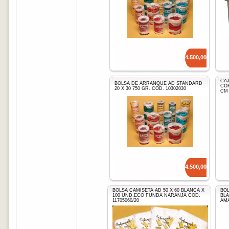
Precio: $
14.500,00
CAJ
BOLSA DE ARRANQUE AD STANDARD
CO
20 X 30 750 GR. COD. 10302030
CM
Precio: $
14.500,00
BOLSA CAMISETA AD 50 X 60 BLANCA X
BOL
100 UND.ECO FUNDA NARANJA COD.
BLA
11705060/20
AMA