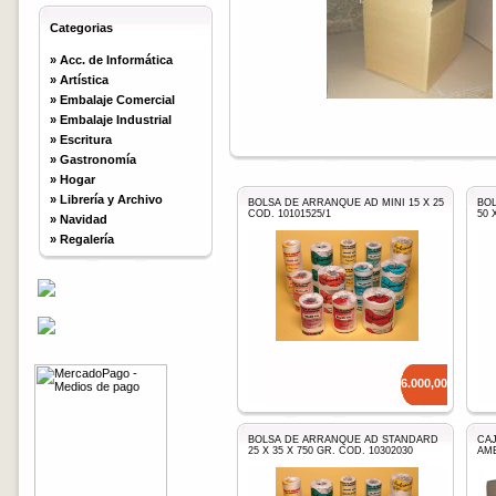
Categorias
»
Acc. de Informática
»
Artística
»
Embalaje Comercial
»
Embalaje Industrial
»
Escritura
»
Gastronomía
»
Hogar
»
Librería y Archivo
BOLSA DE ARRANQUE AD MINI 15 X 25
BO
COD. 10101525/1
50 
»
Navidad
»
Regalería
Precio: $
6.000,00
BOLSA DE ARRANQUE AD STANDARD
CAJ
25 X 35 X 750 GR. COD. 10302030
AME