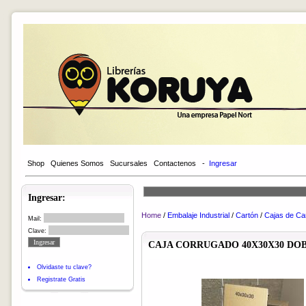
Shop
Quienes Somos
Sucursales
Contactenos
-
Ingresar
Ingresar:
Home
/
Embalaje Industrial
/
Cartón
/
Cajas de Ca
Mail:
Clave:
CAJA CORRUGADO 40X30X30 DOBL
Olvidaste tu clave?
Registrate Gratis