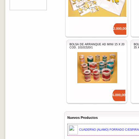
Precio: $
12.000,00
BOLSA DE ARRANQUE AD MINI 15 X 20
BO
COD. 10101520/1
35 
Precio: $
6.000,00
Nuevos Productos
CUADERNO (ALAMO) FORRADO C/ESPIRAL